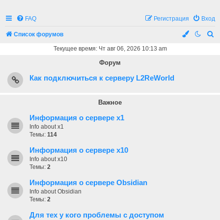
FAQ
Регистрация
Вход
П
Список форумов
о
Текущее время: Чт авг 06, 2026 10:13 am
и
Форум
с
Как подключиться к серверу L2ReWorld
к
Важное
Информация о сервере x1
Info about x1
Темы:
114
Информация о сервере x10
Info about x10
Темы:
2
Информация о сервере Obsidian
Info about Obsidian
Темы:
2
Для тех у кого проблемы с доступом