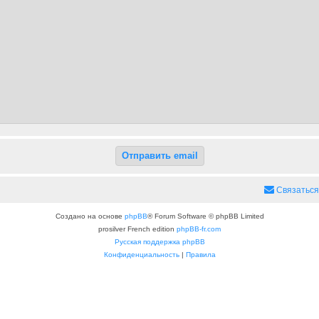
Связаться
Создано на основе
phpBB
® Forum Software © phpBB Limited
prosilver French edition
phpBB-fr.com
Русская поддержка phpBB
Конфиденциальность
|
Правила