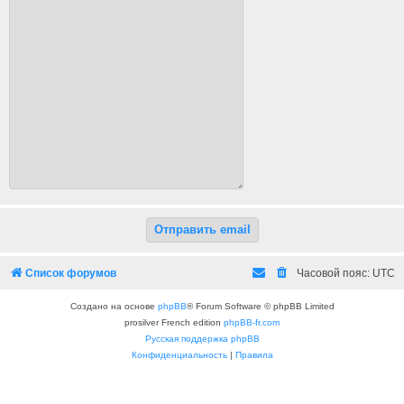
Список форумов
Часовой пояс:
UTC
Создано на основе
phpBB
® Forum Software © phpBB Limited
prosilver French edition
phpBB-fr.com
Русская поддержка phpBB
Конфиденциальность
|
Правила