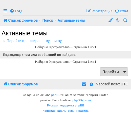
FAQ
Регистрация
Вход
П
Список форумов
Поиск
Активные темы
о
Активные темы
и
Перейти к расширенному поиску
с
Найдено 0 результатов • Страница
1
из
1
к
Подходящих тем или сообщений не найдено.
Найдено 0 результатов • Страница
1
из
1
Перейти
Список форумов
Часовой пояс:
UTC
Создано на основе
phpBB
® Forum Software © phpBB Limited
prosilver French edition
phpBB-fr.com
Русская поддержка phpBB
Конфиденциальность
|
Правила