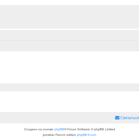
Связаться
Создано на основе
phpBB
® Forum Software © phpBB Limited
prosilver French edition
phpBB-fr.com