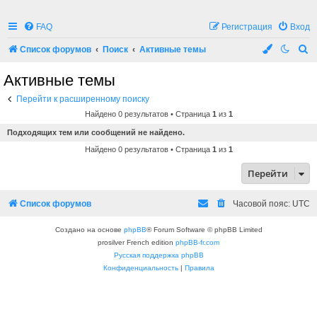
FAQ
Регистрация
Вход
П
Список форумов
Поиск
Активные темы
о
Активные темы
и
Перейти к расширенному поиску
с
Найдено 0 результатов • Страница
1
из
1
к
Подходящих тем или сообщений не найдено.
Найдено 0 результатов • Страница
1
из
1
Перейти
Список форумов
Часовой пояс:
UTC
Создано на основе
phpBB
® Forum Software © phpBB Limited
prosilver French edition
phpBB-fr.com
Русская поддержка phpBB
Конфиденциальность
|
Правила