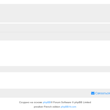
Связаться
Создано на основе
phpBB
® Forum Software © phpBB Limited
prosilver French edition
phpBB-fr.com