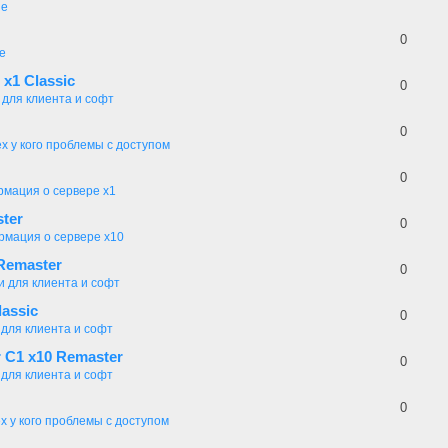
ие
0
е
 x1 Classic
0
 для клиента и софт
0
ех у кого проблемы с доступом
0
мация о сервере x1
ster
0
мация о сервере x10
Remaster
0
и для клиента и софт
assic
0
 для клиента и софт
r C1 x10 Remaster
0
 для клиента и софт
0
х у кого проблемы с доступом