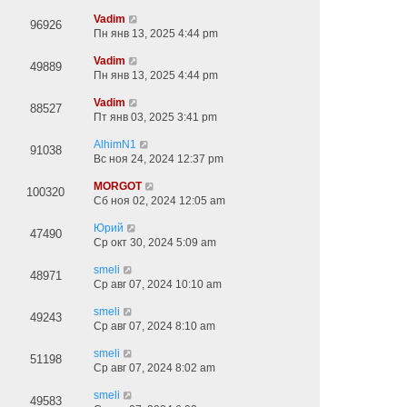
Vadim
96926
Пн янв 13, 2025 4:44 pm
Vadim
49889
Пн янв 13, 2025 4:44 pm
Vadim
88527
Пт янв 03, 2025 3:41 pm
AlhimN1
91038
Вс ноя 24, 2024 12:37 pm
MORGOT
100320
Сб ноя 02, 2024 12:05 am
Юрий
47490
Ср окт 30, 2024 5:09 am
smeli
48971
Ср авг 07, 2024 10:10 am
smeli
49243
Ср авг 07, 2024 8:10 am
smeli
51198
Ср авг 07, 2024 8:02 am
smeli
49583