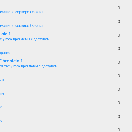
0
мация о сервере Obsidian
0
мация о сервере Obsidian
icle 1
0
х у кого проблемы с доступом
0
щение
Chronicle 1
0
ля тех у кого проблемы с доступом
0
ие
0
ие
0
ие
0
ие
0