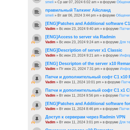
smeli
»
Ср авг 07, 2024 6:02 am
» в форуме
Общен
правильный Талкинг Айсланд
smeli
»
Вт авг 06, 2024 3:44 pm
» в форуме
Общени
[ENG]Patches and Additional software C1
Vadim
»
Вс июн 23, 2024 9:40 am
» в форуме
Патчи
[ENG]Access to server via Radmin
Vadim
»
Вс июн 23, 2024 9:24 am
» в форуме
Для т
[ENG]Description of server x1 Classic
Vadim
»
Вс июн 23, 2024 9:21 am
» в форуме
Инфор
[ENG] Descripton of the server x10 Rema
Vadim
»
Пт июн 21, 2024 7:31 pm
» в форуме
Инфор
Патчи и дополнительный софт C1 х10 
Vadim
»
Вт июн 11, 2024 10:01 pm
» в форуме
Патч
Патчи и дополнительный софт C1 x1 Cl
Vadim
»
Вт июн 11, 2024 9:56 pm
» в форуме
Патчи
[ENG]Patches and Additional software fo
Vadim
»
Вт июн 11, 2024 8:46 pm
» в форуме
Патчи
Доступ к серверам через Radmin VPN
Vadim
»
Вт июн 11, 2024 3:01 pm
» в форуме
Для те