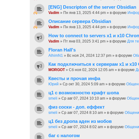
[ENG] Descripton of the server Obsidian
Vadim
»
Пн янв 13, 2025 4:44 pm
» в форуме
Инфор
Описание сервера Obsidian
Vadim
»
Пн янв 13, 2025 4:44 pm
» в форуме
Инфор
How to connect to servers х1 и х10 Chron
Vadim
»
Пт янв 03, 2025 3:41 pm
» в форуме
Для те
Floran Hall's
AlhimN1
»
Вс ноя 24, 2024 12:37 pm
» в форуме
Об
Как подключиться к серверам х1 и х10 
MORGOT
»
Сб ноя 02, 2024 12:05 am
» в форуме
Д
Квесты и прочая инфа
Юрий
»
Ср окт 30, 2024 5:09 am
» в форуме
Общен
ц1 с возможностю крафт шопа
smeli
»
Ср авг 07, 2024 10:10 am
» в форуме
Общен
физ соски - доп. еффект
smeli
»
Ср авг 07, 2024 8:10 am
» в форуме
Общен
ц1 без дропа аден из мобов
smeli
»
Ср авг 07, 2024 8:02 am
» в форуме
Общен
баг с налогом