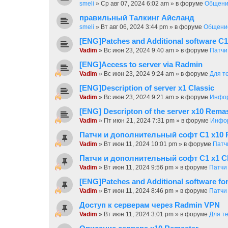
smeli
»
Ср авг 07, 2024 6:02 am
» в форуме
Общен
правильный Талкинг Айсланд
smeli
»
Вт авг 06, 2024 3:44 pm
» в форуме
Общени
[ENG]Patches and Additional software C1
Vadim
»
Вс июн 23, 2024 9:40 am
» в форуме
Патчи
[ENG]Access to server via Radmin
Vadim
»
Вс июн 23, 2024 9:24 am
» в форуме
Для т
[ENG]Description of server x1 Classic
Vadim
»
Вс июн 23, 2024 9:21 am
» в форуме
Инфор
[ENG] Descripton of the server x10 Rema
Vadim
»
Пт июн 21, 2024 7:31 pm
» в форуме
Инфор
Патчи и дополнительный софт C1 х10 
Vadim
»
Вт июн 11, 2024 10:01 pm
» в форуме
Патч
Патчи и дополнительный софт C1 x1 Cl
Vadim
»
Вт июн 11, 2024 9:56 pm
» в форуме
Патчи
[ENG]Patches and Additional software fo
Vadim
»
Вт июн 11, 2024 8:46 pm
» в форуме
Патчи
Доступ к серверам через Radmin VPN
Vadim
»
Вт июн 11, 2024 3:01 pm
» в форуме
Для те