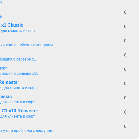
ие
0
е
 x1 Classic
0
 для клиента и софт
0
ех у кого проблемы с доступом
0
мация о сервере x1
ster
0
мация о сервере x10
Remaster
0
и для клиента и софт
assic
0
 для клиента и софт
r C1 x10 Remaster
0
 для клиента и софт
0
х у кого проблемы с доступом