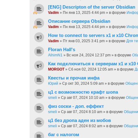
[ENG] Descripton of the server Obsidian
Vadim
»
Пн янв 13, 2025 4:44 pm
» в форуме
Инфор
Описание сервера Obsidian
Vadim
»
Пн янв 13, 2025 4:44 pm
» в форуме
Инфор
How to connect to servers х1 и х10 Chron
Vadim
»
Пт янв 03, 2025 3:41 pm
» в форуме
Для те
Floran Hall's
AlhimN1
»
Вс ноя 24, 2024 12:37 pm
» в форуме
Об
Как подключиться к серверам х1 и х10 
MORGOT
»
Сб ноя 02, 2024 12:05 am
» в форуме
Д
Квесты и прочая инфа
Юрий
»
Ср окт 30, 2024 5:09 am
» в форуме
Общен
ц1 с возможностю крафт шопа
smeli
»
Ср авг 07, 2024 10:10 am
» в форуме
Общен
физ соски - доп. еффект
smeli
»
Ср авг 07, 2024 8:10 am
» в форуме
Общен
ц1 без дропа аден из мобов
smeli
»
Ср авг 07, 2024 8:02 am
» в форуме
Общен
баг с налогом