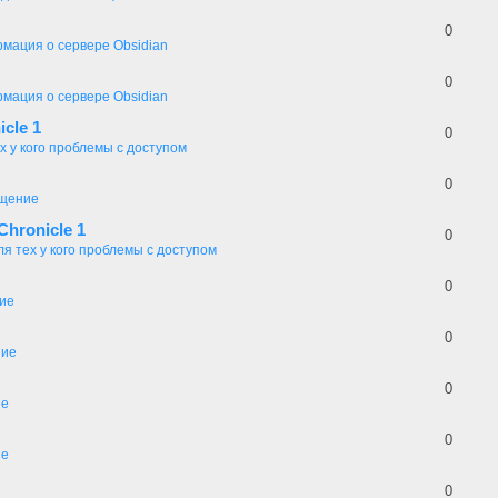
0
мация о сервере Obsidian
0
мация о сервере Obsidian
icle 1
0
х у кого проблемы с доступом
0
щение
Chronicle 1
0
ля тех у кого проблемы с доступом
0
ие
0
ие
0
ие
0
ие
0