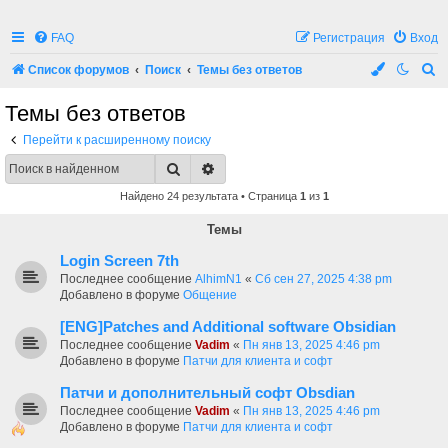
FAQ
Регистрация
Вход
П
Список форумов
Поиск
Темы без ответов
о
Темы без ответов
и
Перейти к расширенному поиску
с
Поиск
Расширенный поиск
к
Найдено 24 результата • Страница
1
из
1
Темы
Login Screen 7th
Последнее сообщение
AlhimN1
«
Сб сен 27, 2025 4:38 pm
Добавлено в форуме
Общение
[ENG]Patches and Additional software Obsidian
Последнее сообщение
Vadim
«
Пн янв 13, 2025 4:46 pm
Добавлено в форуме
Патчи для клиента и софт
Патчи и дополнительный софт Obsdian
Последнее сообщение
Vadim
«
Пн янв 13, 2025 4:46 pm
Добавлено в форуме
Патчи для клиента и софт