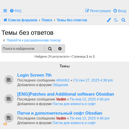
FAQ
Регистрация
Вход
П
Список форумов
Поиск
Темы без ответов
о
Темы без ответов
и
Перейти к расширенному поиску
с
Поиск
Расширенный поиск
к
Найдено 24 результата • Страница
1
из
1
Темы
Login Screen 7th
Последнее сообщение
AlhimN1
«
Сб сен 27, 2025 4:38 pm
Добавлено в форуме
Общение
[ENG]Patches and Additional software Obsidian
Последнее сообщение
Vadim
«
Пн янв 13, 2025 4:46 pm
Добавлено в форуме
Патчи для клиента и софт
Патчи и дополнительный софт Obsdian
Последнее сообщение
Vadim
«
Пн янв 13, 2025 4:46 pm
Добавлено в форуме
Патчи для клиента и софт