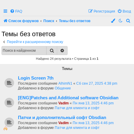
FAQ
Регистрация
Вход
П
Список форумов
Поиск
Темы без ответов
о
Темы без ответов
и
Перейти к расширенному поиску
с
Поиск
Расширенный поиск
к
Найдено 24 результата • Страница
1
из
1
Темы
Login Screen 7th
Последнее сообщение
AlhimN1
«
Сб сен 27, 2025 4:38 pm
Добавлено в форуме
Общение
[ENG]Patches and Additional software Obsidian
Последнее сообщение
Vadim
«
Пн янв 13, 2025 4:46 pm
Добавлено в форуме
Патчи для клиента и софт
Патчи и дополнительный софт Obsdian
Последнее сообщение
Vadim
«
Пн янв 13, 2025 4:46 pm
Добавлено в форуме
Патчи для клиента и софт