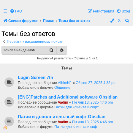
FAQ
Регистрация
Вход
П
Список форумов
Поиск
Темы без ответов
о
Темы без ответов
и
Перейти к расширенному поиску
с
Поиск
Расширенный поиск
к
Найдено 24 результата • Страница
1
из
1
Темы
Login Screen 7th
Последнее сообщение
AlhimN1
«
Сб сен 27, 2025 4:38 pm
Добавлено в форуме
Общение
[ENG]Patches and Additional software Obsidian
Последнее сообщение
Vadim
«
Пн янв 13, 2025 4:46 pm
Добавлено в форуме
Патчи для клиента и софт
Патчи и дополнительный софт Obsdian
Последнее сообщение
Vadim
«
Пн янв 13, 2025 4:46 pm
Добавлено в форуме
Патчи для клиента и софт