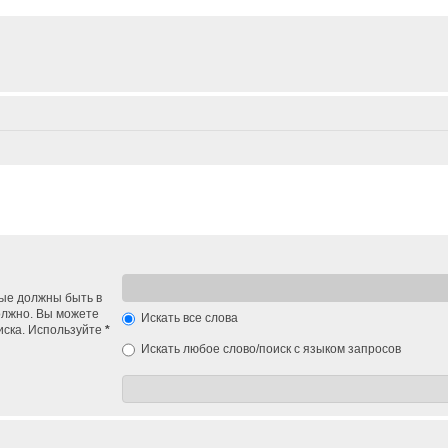
рые должны быть в
должно. Вы можете
Искать все слова
иска. Используйте
*
Искать любое слово/поиск с языком запросов