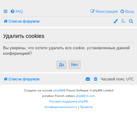
FAQ
Регистрация
Вход
П
Список форумов
о
Удалить cookies
и
с
Вы уверены, что хотите удалить все cookie, установленные данной
к
конференцией?
Список форумов
Часовой пояс:
UTC
Создано на основе
phpBB
® Forum Software © phpBB Limited
prosilver French edition
phpBB-fr.com
Русская поддержка phpBB
Конфиденциальность
|
Правила