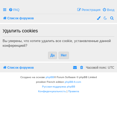
FAQ
Регистрация
Вход
П
Список форумов
о
Удалить cookies
и
с
Вы уверены, что хотите удалить все cookie, установленные данной
к
конференцией?
Список форумов
Часовой пояс:
UTC
Создано на основе
phpBB
® Forum Software © phpBB Limited
prosilver French edition
phpBB-fr.com
Русская поддержка phpBB
Конфиденциальность
|
Правила