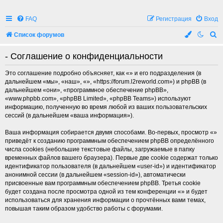
FAQ
Регистрация
Вход
П
Список форумов
о
- Соглашение о конфиденциальности
и
с
Это соглашение подробно объясняет, как «» и его подразделения (в
дальнейшем «мы», «наш», «», «https://forum.l2reworld.com») и phpBB (в
к
дальнейшем «они», «программное обеспечение phpBB»,
«www.phpbb.com», «phpBB Limited», «phpBB Teams») используют
информацию, полученную во время любой из ваших пользовательских
сессий (в дальнейшем «ваша информация»).
Ваша информация собирается двумя способами. Во-первых, просмотр «»
приведёт к созданию программным обеспечением phpBB определённого
числа cookies (небольшие текстовые файлы, загружаемые в папку
временных файлов вашего браузера). Первые две cookie содержат только
идентификатор пользователя (в дальнейшем «user-id») и идентификатор
анонимной сессии (в дальнейшем «session-id»), автоматически
присвоенные вам программным обеспечением phpBB. Третья cookie
будет создана после просмотра одной из тем конференции «» и будет
использоваться для хранения информации о прочтённых вами темах,
повышая таким образом удобство работы с форумами.