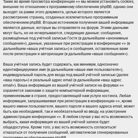
Также во время просмотра конференции «» мы можем установить cookies,
внешние по отношению к программному обеспечению phpBB, однако они
выходят за рамки этого документа, целью которого является
рассмотрение страниц, созданных исключительно программным
обеспечением phpBB. Вторым источником получения вашей информации
являются данные, которые вы отправляете на форум. Этими данными
могут быть, но не исчерпываются, следующие данные: сообщения,
размещённые под учётной записью Гостя (в дальнейшем «анонимные
сообщения»), данные, указанные при регистрации в конференции «» (в
дальнейшем «ваша учётная запись») и сообщения, оставленные вами
после регистрации и авторизации (в дальнейшем «ваши сообщения»).
Ваша учётная запись будет содержать, как минимум, однозначно
идентифицируемое имя (в дальнейшем «ваше имя пользователя»),
индивидуальный пароль для входа под вашей учётной записью (далее
«ваш пароль») и реальный адрес email (в дальнейшем «ваш адрес
email»). Ваша информация из вашей учётной записи на форумах «»
охраняется законами о защите компьютерной информации,
применяемыми в стране, предоставляющей нам услуги хостинга. Любая
информация, запрашиваемая при регистрации в конференции «», кроме
вашего имени пользователя, вашего пароля и вашего адреса email, может
быть как необходимой, так и необязательной ко вводу, на усмотрение
администрации конференции «». В любом случае у вас есть возможность
выбрать, какая информация из вашей учётной записи будет
общедоступна. Кроме того, у вас есть возможность согласиться/
отказаться от получения сообщений, автоматически сгенерированных
программным обеспечением phpBB.