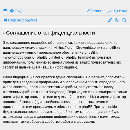
FAQ
Регистрация
Вход
П
Список форумов
о
- Соглашение о конфиденциальности
и
с
Это соглашение подробно объясняет, как «» и его подразделения (в
дальнейшем «мы», «наш», «», «https://forum.l2reworld.com») и phpBB (в
к
дальнейшем «они», «программное обеспечение phpBB»,
«www.phpbb.com», «phpBB Limited», «phpBB Teams») используют
информацию, полученную во время любой из ваших пользовательских
сессий (в дальнейшем «ваша информация»).
Ваша информация собирается двумя способами. Во-первых, просмотр «»
приведёт к созданию программным обеспечением phpBB определённого
числа cookies (небольшие текстовые файлы, загружаемые в папку
временных файлов вашего браузера). Первые две cookie содержат только
идентификатор пользователя (в дальнейшем «user-id») и идентификатор
анонимной сессии (в дальнейшем «session-id»), автоматически
присвоенные вам программным обеспечением phpBB. Третья cookie
будет создана после просмотра одной из тем конференции «» и будет
использоваться для хранения информации о прочтённых вами темах,
повышая таким образом удобство работы с форумами.