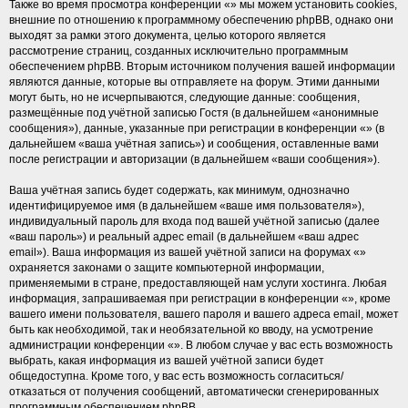
Также во время просмотра конференции «» мы можем установить cookies,
внешние по отношению к программному обеспечению phpBB, однако они
выходят за рамки этого документа, целью которого является
рассмотрение страниц, созданных исключительно программным
обеспечением phpBB. Вторым источником получения вашей информации
являются данные, которые вы отправляете на форум. Этими данными
могут быть, но не исчерпываются, следующие данные: сообщения,
размещённые под учётной записью Гостя (в дальнейшем «анонимные
сообщения»), данные, указанные при регистрации в конференции «» (в
дальнейшем «ваша учётная запись») и сообщения, оставленные вами
после регистрации и авторизации (в дальнейшем «ваши сообщения»).
Ваша учётная запись будет содержать, как минимум, однозначно
идентифицируемое имя (в дальнейшем «ваше имя пользователя»),
индивидуальный пароль для входа под вашей учётной записью (далее
«ваш пароль») и реальный адрес email (в дальнейшем «ваш адрес
email»). Ваша информация из вашей учётной записи на форумах «»
охраняется законами о защите компьютерной информации,
применяемыми в стране, предоставляющей нам услуги хостинга. Любая
информация, запрашиваемая при регистрации в конференции «», кроме
вашего имени пользователя, вашего пароля и вашего адреса email, может
быть как необходимой, так и необязательной ко вводу, на усмотрение
администрации конференции «». В любом случае у вас есть возможность
выбрать, какая информация из вашей учётной записи будет
общедоступна. Кроме того, у вас есть возможность согласиться/
отказаться от получения сообщений, автоматически сгенерированных
программным обеспечением phpBB.