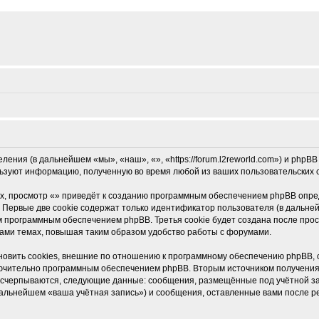
еления (в дальнейшем «мы», «наш», «», «https://forum.l2reworld.com») и php
льзуют информацию, полученную во время любой из ваших пользовательских
, просмотр «» приведёт к созданию программным обеспечением phpBB опред
 Первые две cookie содержат только идентификатор пользователя (в дальней
м программным обеспечением phpBB. Третья cookie будет создана после прос
ами темах, повышая таким образом удобство работы с форумами.
овить cookies, внешние по отношению к программному обеспечению phpBB, о
ключительно программным обеспечением phpBB. Вторым источником получени
 исчерпываются, следующие данные: сообщения, размещённые под учётной з
дальнейшем «ваша учётная запись») и сообщения, оставленные вами после р