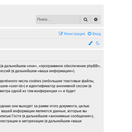
Поиск
Расширенный по
Регистрация
Вход
BB (в дальнейшем «они», «программное обеспечение phpBB»,
 сессий (в дальнейшем «ваша информация»).
елённого числа cookies (небольшие текстовые файлы,
шем «user-id») и идентификатор анонимной сессии (в
мотра одной из тем конференции «» и будет
днако они выходят за рамки этого документа, целью
я вашей информации являются данные, которые вы
аписью Гостя (в дальнейшем «анонимные сообщения»),
егистрации и авторизации (в дальнейшем «ваши