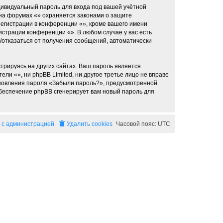
дивидуальный пароль для входа под вашей учётной
 на форумах «» охраняется законами о защите
егистрации в конференции «», кроме вашего имени
истрации конференции «». В любом случае у вас есть
я/отказаться от получения сообщений, автоматически
рируясь на других сайтах. Ваш пароль является
ели «», ни phpBB Limited, ни другое третье лицо не вправе
тановления пароля «Забыли пароль?», предусмотренной
обеспечение phpBB сгенерирует вам новый пароль для
 с администрацией
Удалить cookies
Часовой пояс:
UTC