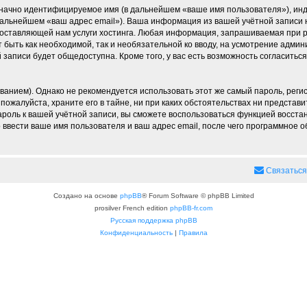
означно идентифицируемое имя (в дальнейшем «ваше имя пользователя»), ин
 дальнейшем «ваш адрес email»). Ваша информация из вашей учётной записи
ставляющей нам услуги хостинга. Любая информация, запрашиваемая при р
т быть как необходимой, так и необязательной ко вводу, на усмотрение админ
записи будет общедоступна. Кроме того, у вас есть возможность согласитьс
ием). Однако не рекомендуется использовать этот же самый пароль, регист
пожалуйста, храните его в тайне, ни при каких обстоятельствах ни представит
пароль к вашей учётной записи, вы сможете воспользоваться функцией восс
вести ваше имя пользователя и ваш адрес email, после чего программное 
Связаться
Создано на основе
phpBB
® Forum Software © phpBB Limited
prosilver French edition
phpBB-fr.com
Русская поддержка phpBB
Конфиденциальность
|
Правила