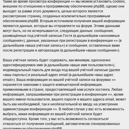
Также во время просмотра конференции «» мы можем установить cookies,
внешние по отношению к программному обеспечению phpBB, однако они
выходят за рамки этого документа, целью которого является
рассмотрение страниц, созданных исключительно программным
обеспечением phpBB. Вторым источником получения вашей информации
являются данные, которые вы отправляете на форум. Этими данными
могут быть, но не исчерпываются, следующие данные: сообщения,
размещённые под учётной записью Гостя (в дальнейшем «анонимные
сообщения»), данные, указанные при регистрации в конференции «» (в
дальнейшем «ваша учётная запись») и сообщения, оставленные вами
после регистрации и авторизации (в дальнейшем «ваши сообщения»).
Ваша учётная запись будет содержать, как минимум, однозначно
идентифицируемое имя (в дальнейшем «ваше имя пользователя»),
индивидуальный пароль для входа под вашей учётной записью (далее
«ваш пароль») и реальный адрес email (в дальнейшем «ваш адрес
email»). Ваша информация из вашей учётной записи на форумах «»
охраняется законами о защите компьютерной информации,
применяемыми в стране, предоставляющей нам услуги хостинга. Любая
информация, запрашиваемая при регистрации в конференции «», кроме
вашего имени пользователя, вашего пароля и вашего адреса email, может
быть как необходимой, так и необязательной ко вводу, на усмотрение
администрации конференции «». В любом случае у вас есть возможность
выбрать, какая информация из вашей учётной записи будет
общедоступна. Кроме того, у вас есть возможность согласиться/
отказаться от получения сообщений, автоматически сгенерированных
программным обеспечением phpBB.