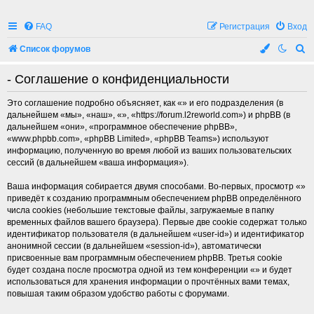
FAQ
Регистрация
Вход
П
Список форумов
о
- Соглашение о конфиденциальности
и
с
Это соглашение подробно объясняет, как «» и его подразделения (в
дальнейшем «мы», «наш», «», «https://forum.l2reworld.com») и phpBB (в
к
дальнейшем «они», «программное обеспечение phpBB»,
«www.phpbb.com», «phpBB Limited», «phpBB Teams») используют
информацию, полученную во время любой из ваших пользовательских
сессий (в дальнейшем «ваша информация»).
Ваша информация собирается двумя способами. Во-первых, просмотр «»
приведёт к созданию программным обеспечением phpBB определённого
числа cookies (небольшие текстовые файлы, загружаемые в папку
временных файлов вашего браузера). Первые две cookie содержат только
идентификатор пользователя (в дальнейшем «user-id») и идентификатор
анонимной сессии (в дальнейшем «session-id»), автоматически
присвоенные вам программным обеспечением phpBB. Третья cookie
будет создана после просмотра одной из тем конференции «» и будет
использоваться для хранения информации о прочтённых вами темах,
повышая таким образом удобство работы с форумами.