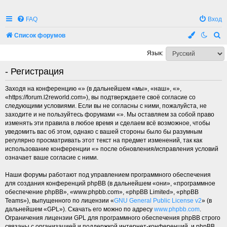
FAQ
Вход
П
Список форумов
о
Язык:
и
- Регистрация
с
к
Заходя на конференцию «» (в дальнейшем «мы», «наш», «»,
«https://forum.l2reworld.com»), вы подтверждаете своё согласие со
следующими условиями. Если вы не согласны с ними, пожалуйста, не
заходите и не пользуйтесь форумами «». Мы оставляем за собой право
изменять эти правила в любое время и сделаем всё возможное, чтобы
уведомить вас об этом, однако с вашей стороны было бы разумным
регулярно просматривать этот текст на предмет изменений, так как
использование конференции «» после обновления/исправления условий
означает ваше согласие с ними.
Наши форумы работают под управлением программного обеспечения
для создания конференций phpBB (в дальнейшем «они», «программное
обеспечение phpBB», «www.phpbb.com», «phpBB Limited», «phpBB
Teams»), выпущенного по лицензии «
GNU General Public License v2
» (в
дальнейшем «GPL»). Скачать его можно по адресу
www.phpbb.com
.
Ограничения лицензии GPL для программного обеспечения phpBB строго
связаны с организацией и поддержкой интернет-конференций, и phpBB