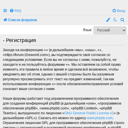
FAQ
Вход
П
Список форумов
о
Язык:
и
- Регистрация
с
к
Заходя на конференцию «» (в дальнейшем «мы», «наш», «»,
«https://forum.l2reworld.com»), вы подтверждаете своё согласие со
следующими условиями. Если вы не согласны с ними, пожалуйста, не
заходите и не пользуйтесь форумами «». Мы оставляем за собой право
изменять эти правила в любое время и сделаем всё возможное, чтобы
уведомить вас об этом, однако с вашей стороны было бы разумным
регулярно просматривать этот текст на предмет изменений, так как
использование конференции «» после обновления/исправления условий
означает ваше согласие с ними.
Наши форумы работают под управлением программного обеспечения
для создания конференций phpBB (в дальнейшем «они», «программное
обеспечение phpBB», «www.phpbb.com», «phpBB Limited», «phpBB
Teams»), выпущенного по лицензии «
GNU General Public License v2
» (в
дальнейшем «GPL»). Скачать его можно по адресу
www.phpbb.com
.
Ограничения лицензии GPL для программного обеспечения phpBB строго
связаны с организацией и поддержкой интернет-конференций, и phpBB