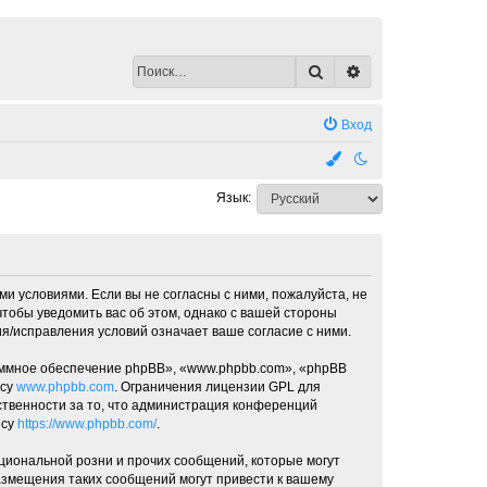
Поиск
Расширенный по
Вход
Язык:
ми условиями. Если вы не согласны с ними, пожалуйста, не
чтобы уведомить вас об этом, однако с вашей стороны
я/исправления условий означает ваше согласие с ними.
ммное обеспечение phpBB», «www.phpbb.com», «phpBB
есу
www.phpbb.com
. Ограничения лицензии GPL для
ственности за то, что администрация конференций
есу
https://www.phpbb.com/
.
циональной розни и прочих сообщений, которые могут
азмещения таких сообщений могут привести к вашему