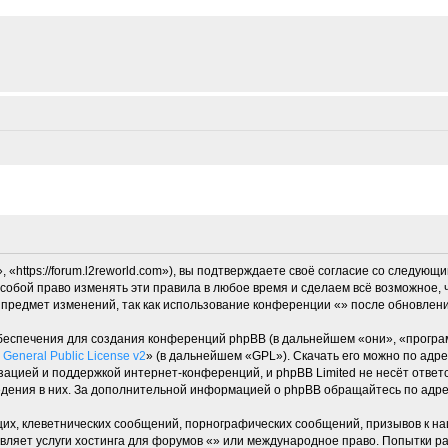
«https://forum.l2reworld.com»), вы подтверждаете своё согласие со следующи
собой право изменять эти правила в любое время и сделаем всё возможное, 
 предмет изменений, так как использование конференции «» после обновлени
еспечения для создания конференций phpBB (в дальнейшем «они», «програ
General Public License v2
» (в дальнейшем «GPL»). Скачать его можно по адр
зацией и поддержкой интернет-конференций, и phpBB Limited не несёт ответ
ведения в них. За дополнительной информацией о phpBB обращайтесь по адр
их, клеветнических сообщений, порнографических сообщений, призывов к на
вляет услуги хостинга для форумов «» или международное право. Попытки р