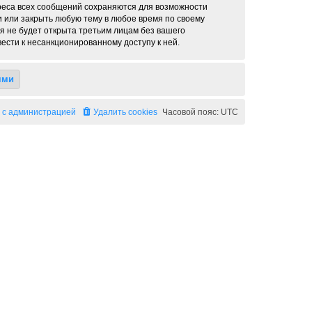
дреса всех сообщений сохраняются для возможности
и или закрыть любую тему в любое время по своему
я не будет открыта третьим лицам без вашего
ести к несанкционированному доступу к ней.
 с администрацией
Удалить cookies
Часовой пояс:
UTC