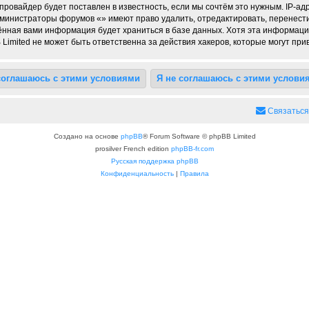
ровайдер будет поставлен в известность, если мы сочтём это нужным. IP-а
администраторы форумов «» имеют право удалить, отредактировать, перенест
дённая вами информация будет храниться в базе данных. Хотя эта информаци
imited не может быть ответственна за действия хакеров, которые могут прив
Связаться
Создано на основе
phpBB
® Forum Software © phpBB Limited
prosilver French edition
phpBB-fr.com
Русская поддержка phpBB
Конфиденциальность
|
Правила