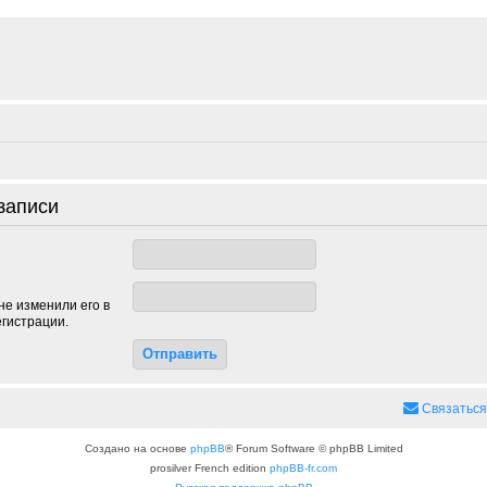
записи
не изменили его в
егистрации.
Связаться
Создано на основе
phpBB
® Forum Software © phpBB Limited
prosilver French edition
phpBB-fr.com