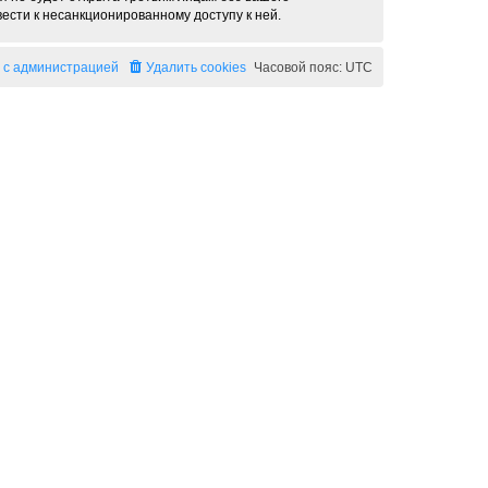
ести к несанкционированному доступу к ней.
 с администрацией
Удалить cookies
Часовой пояс:
UTC