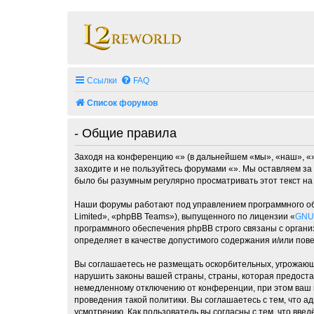
Ссылки
FAQ
Список форумов
- Общие правила
Заходя на конференцию «» (в дальнейшем «мы», «наш», «», 
заходите и не пользуйтесь форумами «». Мы оставляем за 
было бы разумным регулярно просматривать этот текст на
Наши форумы работают под управлением программного об
Limited», «phpBB Teams»), выпущенного по лицензии «
GNU 
программного обеспечения phpBB строго связаны с органи
определяет в качестве допустимого содержания и/или по
Вы соглашаетесь не размещать оскорбительных, угрожающ
нарушить законы вашей страны, страны, которая предоста
немедленному отключению от конференции, при этом ваш п
проведения такой политики. Вы соглашаетесь с тем, что 
усмотрению. Как пользователь вы согласны с тем, что вве