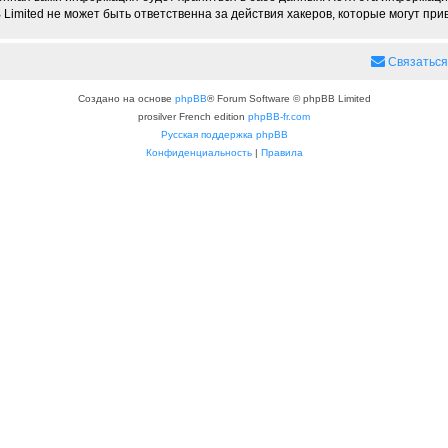
imited не может быть ответственна за действия хакеров, которые могут прив
Связаться
Создано на основе
phpBB
® Forum Software © phpBB Limited
prosilver French edition
phpBB-fr.com
Русская поддержка phpBB
Конфиденциальность
|
Правила