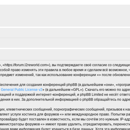
«https://forum.l2reworld.com»), вы подтверждаете своё согласие со следующи
собой право изменять эти правила в любое время и сделаем всё возможное, 
 предмет изменений, так как использование конференции «» после обновлени
еспечения для создания конференций phpBB (в дальнейшем «они», «програ
General Public License v2
» (в дальнейшем «GPL»). Скачать его можно по адр
зацией и поддержкой интернет-конференций, и phpBB Limited не несёт ответ
ведения в них. За дополнительной информацией о phpBB обращайтесь по адр
их, клеветнических сообщений, порнографических сообщений, призывов к на
вляет услуги хостинга для форумов «» или международное право. Попытки р
ровайдер будет поставлен в известность, если мы сочтём это нужным. IP-а
администраторы форумов «» имеют право удалить, отредактировать, перенест
дённая вами информация будет храниться в базе данных. Хотя эта информаци