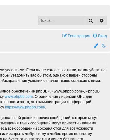
Поиск
Расширенный по
Регистрация
Вход
ми условиями. Если вы не согласны с ними, пожалуйста, не
чтобы уведомить вас об этом, однако с вашей стороны
я/исправления условий означает ваше согласие с ними.
ммное обеспечение phpBB», «www.phpbb.com», «phpBB
есу
www.phpbb.com
. Ограничения лицензии GPL для
ственности за то, что администрация конференций
есу
https://www.phpbb.com/
.
циональной розни и прочих сообщений, которые могут
азмещения таких сообщений могут привести к вашему
дреса всех сообщений сохраняются для возможности
и или закрыть любую тему в любое время по своему
я не будет открыта третьим лицам без вашего