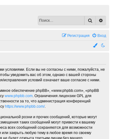
Поиск
Расширенный по
Регистрация
Вход
ми условиями. Если вы не согласны с ними, пожалуйста, не
чтобы уведомить вас об этом, однако с вашей стороны
я/исправления условий означает ваше согласие с ними.
ммное обеспечение phpBB», «www.phpbb.com», «phpBB
есу
www.phpbb.com
. Ограничения лицензии GPL для
ственности за то, что администрация конференций
есу
https://www.phpbb.com/
.
циональной розни и прочих сообщений, которые могут
азмещения таких сообщений могут привести к вашему
дреса всех сообщений сохраняются для возможности
и или закрыть любую тему в любое время по своему
я не будет открыта третьим лицам без вашего