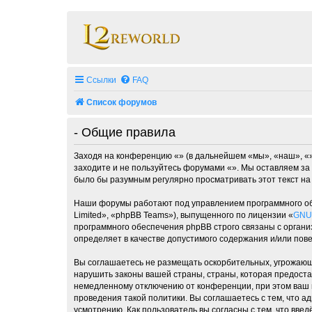
Ссылки
FAQ
Список форумов
- Общие правила
Заходя на конференцию «» (в дальнейшем «мы», «наш», «», 
заходите и не пользуйтесь форумами «». Мы оставляем за 
было бы разумным регулярно просматривать этот текст на
Наши форумы работают под управлением программного об
Limited», «phpBB Teams»), выпущенного по лицензии «
GNU 
программного обеспечения phpBB строго связаны с органи
определяет в качестве допустимого содержания и/или по
Вы соглашаетесь не размещать оскорбительных, угрожающ
нарушить законы вашей страны, страны, которая предоста
немедленному отключению от конференции, при этом ваш п
проведения такой политики. Вы соглашаетесь с тем, что 
усмотрению. Как пользователь вы согласны с тем, что вве