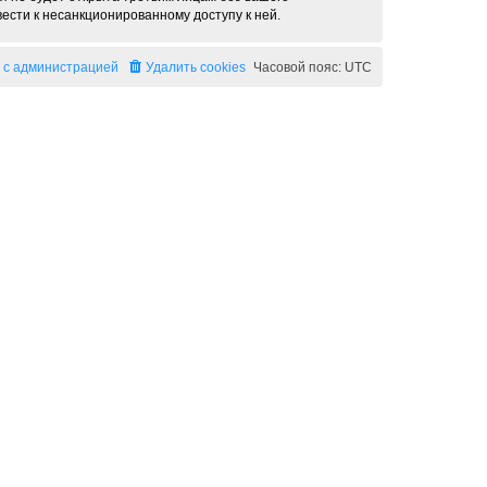
ести к несанкционированному доступу к ней.
 с администрацией
Удалить cookies
Часовой пояс:
UTC