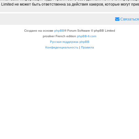
imited не может быть ответственна за действия хакеров, которые могут прив
Связаться
Создано на основе
phpBB
® Forum Software © phpBB Limited
prosilver French edition
phpBB-fr.com
Русская поддержка phpBB
Конфиденциальность
|
Правила