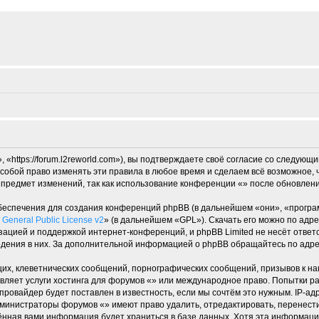
«https://forum.l2reworld.com»), вы подтверждаете своё согласие со следующи
собой право изменять эти правила в любое время и сделаем всё возможное, 
 предмет изменений, так как использование конференции «» после обновлени
еспечения для создания конференций phpBB (в дальнейшем «они», «програ
General Public License v2
» (в дальнейшем «GPL»). Скачать его можно по адр
зацией и поддержкой интернет-конференций, и phpBB Limited не несёт ответ
ведения в них. За дополнительной информацией о phpBB обращайтесь по адр
их, клеветнических сообщений, порнографических сообщений, призывов к на
вляет услуги хостинга для форумов «» или международное право. Попытки р
ровайдер будет поставлен в известность, если мы сочтём это нужным. IP-а
администраторы форумов «» имеют право удалить, отредактировать, перенест
дённая вами информация будет храниться в базе данных. Хотя эта информаци