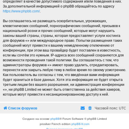
определяет в качестве допустимого содержания и/или поведения в них.
За дополнительной информацией о phpBB обращайтесь по адресу
https://www.phpbb.com/
.
Вы соглашаетесь не размещать оскорбительных, угрожающих,
клеветнических сообщений, порнографических сообщений, призывов к
национальной розни и прочих сообщений, которые могут нарушить
законы вашей страны, страны, которая предоставляет услуги хостинга
для форумов «» или международное право. Попытки размещения таких
сообщений могут привести к вашему немедленному отключению от
конференции, при этом ваш провайдер будет поставлен в известность,
если мы сочтём это нужным. IP-адреса всех сообщений сохраняются для
возможности проведения такой политики. Вы соглашаетесь с тем, что
администраторы форумов «» имеют право удалить, отредактировать,
перенести или закрыть любую тему в любое время по своему усмотрению.
Как пользователь вы согласны с тем, что введённая вами информация
будет храниться в базе данных. Хотя эта информация не будет открыта
третьим лицам без вашего разрешения, ни администрация конференции
«», ни phpBB Limited не может быть ответственна за действия хакеров,
которые могут привести к несанкционированному доступу к ней.
Список форумов
Часовой пояс:
UTC
Создано на основе
phpBB
® Forum Software © phpBB Limited
prosilver French edition
phpBB-fr.com