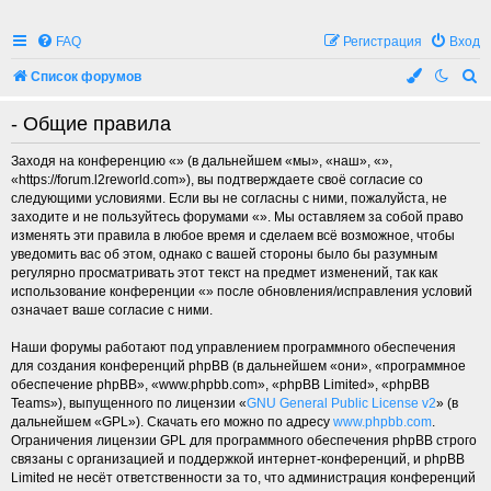
FAQ
Регистрация
Вход
П
Список форумов
о
- Общие правила
и
с
Заходя на конференцию «» (в дальнейшем «мы», «наш», «»,
«https://forum.l2reworld.com»), вы подтверждаете своё согласие со
к
следующими условиями. Если вы не согласны с ними, пожалуйста, не
заходите и не пользуйтесь форумами «». Мы оставляем за собой право
изменять эти правила в любое время и сделаем всё возможное, чтобы
уведомить вас об этом, однако с вашей стороны было бы разумным
регулярно просматривать этот текст на предмет изменений, так как
использование конференции «» после обновления/исправления условий
означает ваше согласие с ними.
Наши форумы работают под управлением программного обеспечения
для создания конференций phpBB (в дальнейшем «они», «программное
обеспечение phpBB», «www.phpbb.com», «phpBB Limited», «phpBB
Teams»), выпущенного по лицензии «
GNU General Public License v2
» (в
дальнейшем «GPL»). Скачать его можно по адресу
www.phpbb.com
.
Ограничения лицензии GPL для программного обеспечения phpBB строго
связаны с организацией и поддержкой интернет-конференций, и phpBB
Limited не несёт ответственности за то, что администрация конференций