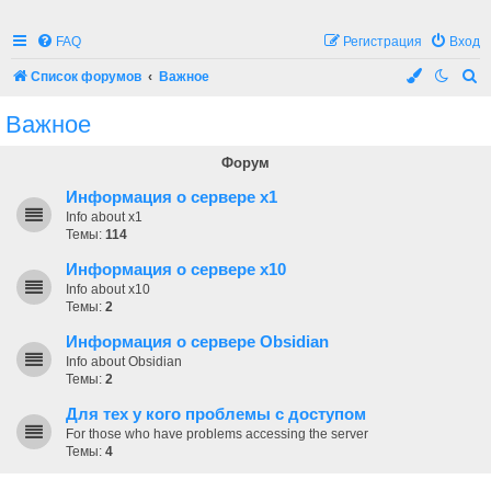
FAQ
Регистрация
Вход
П
Список форумов
Важное
о
Важное
и
с
Форум
к
Информация о сервере x1
Info about x1
Темы:
114
Информация о сервере x10
Info about x10
Темы:
2
Информация о сервере Obsidian
Info about Obsidian
Темы:
2
Для тех у кого проблемы с доступом
For those who have problems accessing the server
Темы:
4