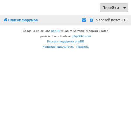
Перейти
Список форумов
Часовой пояс:
UTC
Создано на основе
phpBB
® Forum Software © phpBB Limited
prosilver French edition
phpBB-fr.com
Русская поддержка phpBB
Конфиденциальность
|
Правила