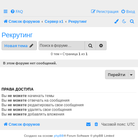
FAQ
Регистрация
Вход
П
Список форумов
Сервер x1
Рекрутинг
о
Рекрутинг
и
Поиск
Расширенный по
Новая тема
с
к
0 тем • Страница
1
из
1
В этом форуме нет сообщений.
Перейти
ПРАВА ДОСТУПА
Вы
не можете
начинать темы
Вы
не можете
отвечать на сообщения
Вы
не можете
редактировать свои сообщения
Вы
не можете
удалять свои сообщения
Вы
не можете
добавлять вложения
Список форумов
Часовой пояс:
UTC
Создано на основе
phpBB
® Forum Software © phpBB Limited