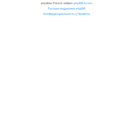
prosilver French edition
phpBB-fr.com
Русская поддержка phpBB
Конфиденциальность
|
Правила