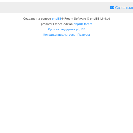
Связаться
Создано на основе
phpBB
® Forum Software © phpBB Limited
prosilver French edition
phpBB-fr.com
Русская поддержка phpBB
Конфиденциальность
|
Правила