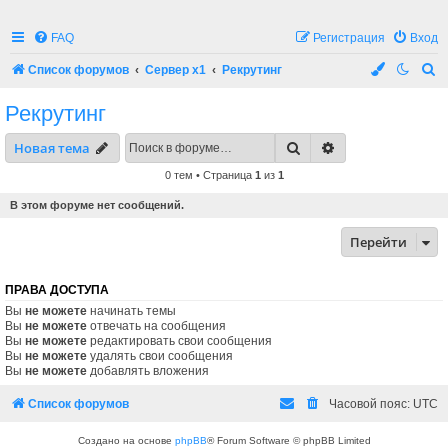
FAQ
Регистрация
Вход
П
Список форумов
Сервер x1
Рекрутинг
о
Рекрутинг
и
Поиск
Расширенный по
Новая тема
с
к
0 тем • Страница
1
из
1
В этом форуме нет сообщений.
Перейти
ПРАВА ДОСТУПА
Вы
не можете
начинать темы
Вы
не можете
отвечать на сообщения
Вы
не можете
редактировать свои сообщения
Вы
не можете
удалять свои сообщения
Вы
не можете
добавлять вложения
Список форумов
Часовой пояс:
UTC
Создано на основе
phpBB
® Forum Software © phpBB Limited