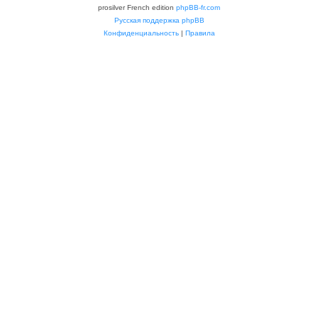
prosilver French edition
phpBB-fr.com
Русская поддержка phpBB
Конфиденциальность
|
Правила