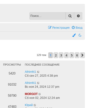
Поиск
Расширенный по
Регистрация
Вход
1
2
3
4
5
6
След.
129 тем
ПРОСМОТРЫ
ПОСЛЕДНЕЕ СООБЩЕНИЕ
AlhimN1
5420
Сб сен 27, 2025 4:38 pm
AlhimN1
91032
Вс ноя 24, 2024 12:37 pm
MORGOT
59790
Сб ноя 02, 2024 12:24 am
Юрий
47483