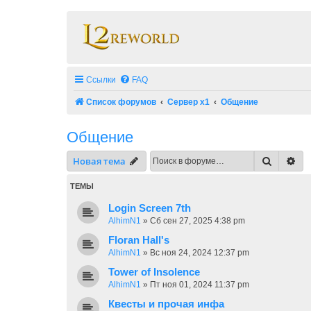
Ссылки
FAQ
Список форумов
Сервер x1
Общение
Общение
Поиск
Ра
Новая тема
ТЕМЫ
Login Screen 7th
AlhimN1
»
Сб сен 27, 2025 4:38 pm
Floran Hall's
AlhimN1
»
Вс ноя 24, 2024 12:37 pm
Tower of Insolence
AlhimN1
»
Пт ноя 01, 2024 11:37 pm
Квесты и прочая инфа