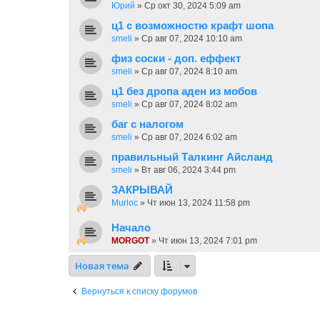
Юрий
»
Ср окт 30, 2024 5:09 am
ц1 с возможностю крафт шопа
smeli
»
Ср авг 07, 2024 10:10 am
физ соски - доп. еффект
smeli
»
Ср авг 07, 2024 8:10 am
ц1 без дропа аден из мобов
smeli
»
Ср авг 07, 2024 8:02 am
баг с налогом
smeli
»
Ср авг 07, 2024 6:02 am
правильный Талкинг Айсланд
smeli
»
Вт авг 06, 2024 3:44 pm
ЗАКРЫВАЙ
Murloc
»
Чт июн 13, 2024 11:58 pm
Начало
MORGOT
»
Чт июн 13, 2024 7:01 pm
Новая тема
Вернуться к списку форумов