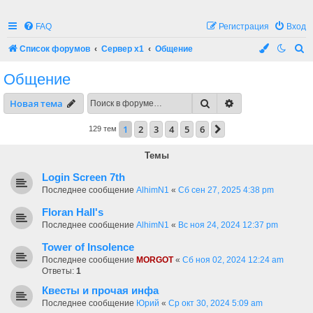
FAQ
Регистрация
Вход
П
Список форумов
Сервер x1
Общение
о
Общение
и
Поиск
Расширенный по
Новая тема
с
к
1
2
3
4
5
6
След.
129 тем
Темы
Login Screen 7th
Последнее сообщение
AlhimN1
«
Сб сен 27, 2025 4:38 pm
Floran Hall's
Последнее сообщение
AlhimN1
«
Вс ноя 24, 2024 12:37 pm
Tower of Insolence
Последнее сообщение
MORGOT
«
Сб ноя 02, 2024 12:24 am
Ответы:
1
Квесты и прочая инфа
Последнее сообщение
Юрий
«
Ср окт 30, 2024 5:09 am