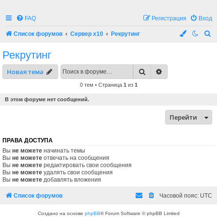
FAQ
Регистрация
Вход
П
Список форумов
Сервер x10
Рекрутинг
о
Рекрутинг
и
Поиск
Расширенный по
Новая тема
с
к
0 тем • Страница
1
из
1
В этом форуме нет сообщений.
Перейти
ПРАВА ДОСТУПА
Вы
не можете
начинать темы
Вы
не можете
отвечать на сообщения
Вы
не можете
редактировать свои сообщения
Вы
не можете
удалять свои сообщения
Вы
не можете
добавлять вложения
Список форумов
Часовой пояс:
UTC
Создано на основе
phpBB
® Forum Software © phpBB Limited