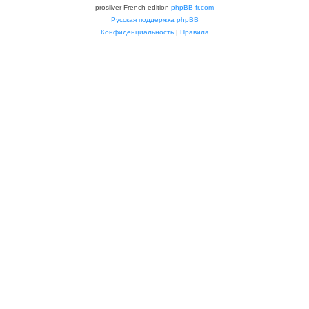
prosilver French edition
phpBB-fr.com
Русская поддержка phpBB
Конфиденциальность
|
Правила