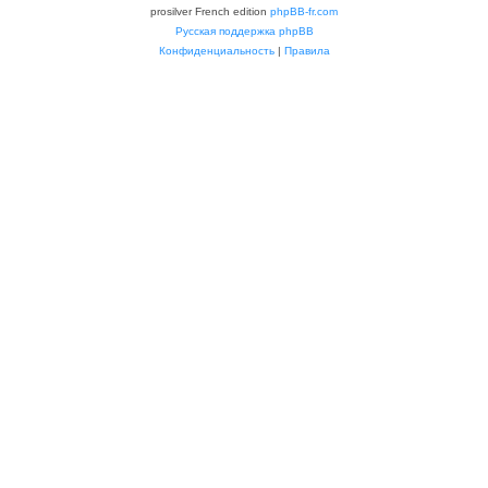
prosilver French edition
phpBB-fr.com
Русская поддержка phpBB
Конфиденциальность
|
Правила