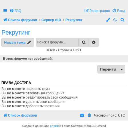
FAQ
Регистрация
Вход
П
Список форумов
Сервер x10
Рекрутинг
о
Рекрутинг
и
Поиск
Расширенный по
Новая тема
с
к
0 тем • Страница
1
из
1
В этом форуме нет сообщений.
Перейти
ПРАВА ДОСТУПА
Вы
не можете
начинать темы
Вы
не можете
отвечать на сообщения
Вы
не можете
редактировать свои сообщения
Вы
не можете
удалять свои сообщения
Вы
не можете
добавлять вложения
Список форумов
Часовой пояс:
UTC
Создано на основе
phpBB
® Forum Software © phpBB Limited