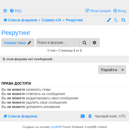
FAQ
Регистрация
Вход
П
Список форумов
Сервер x10
Рекрутинг
о
Рекрутинг
и
Поиск
Расширенный по
Новая тема
с
к
0 тем • Страница
1
из
1
В этом форуме нет сообщений.
Перейти
ПРАВА ДОСТУПА
Вы
не можете
начинать темы
Вы
не можете
отвечать на сообщения
Вы
не можете
редактировать свои сообщения
Вы
не можете
удалять свои сообщения
Вы
не можете
добавлять вложения
Список форумов
Часовой пояс:
UTC
Создано на основе
phpBB
® Forum Software © phpBB Limited