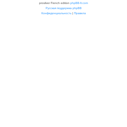
prosilver French edition
phpBB-fr.com
Русская поддержка phpBB
Конфиденциальность
|
Правила