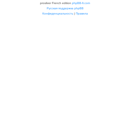
prosilver French edition
phpBB-fr.com
Русская поддержка phpBB
Конфиденциальность
|
Правила