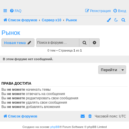
FAQ
Регистрация
Вход
П
Список форумов
Сервер x10
Рынок
о
Рынок
и
Поиск
Расширенный по
Новая тема
с
к
0 тем • Страница
1
из
1
В этом форуме нет сообщений.
Перейти
ПРАВА ДОСТУПА
Вы
не можете
начинать темы
Вы
не можете
отвечать на сообщения
Вы
не можете
редактировать свои сообщения
Вы
не можете
удалять свои сообщения
Вы
не можете
добавлять вложения
Список форумов
Часовой пояс:
UTC
Создано на основе
phpBB
® Forum Software © phpBB Limited