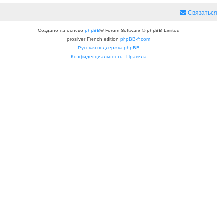
Связаться
Создано на основе
phpBB
® Forum Software © phpBB Limited
prosilver French edition
phpBB-fr.com
Русская поддержка phpBB
Конфиденциальность
|
Правила