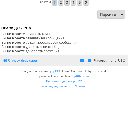
1
2
3
4
5
След.
120 тем
Перейти
ПРАВА ДОСТУПА
Вы
не можете
начинать темы
Вы
не можете
отвечать на сообщения
Вы
не можете
редактировать свои сообщения
Вы
не можете
удалять свои сообщения
Вы
не можете
добавлять вложения
Список форумов
Часовой пояс:
UTC
Создано на основе
phpBB
® Forum Software © phpBB Limited
prosilver French edition
phpBB-fr.com
Русская поддержка phpBB
Конфиденциальность
|
Правила