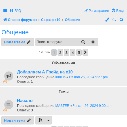
FAQ
Регистрация
Вход
П
Список форумов
Сервер x10
Общение
о
Общение
и
Поиск
Расширенный по
Новая тема
с
к
1
2
3
4
5
След.
120 тем
Объявления
Добавляем А Грейд на х10
Последнее сообщение
lumius
«
Вт ноя 26, 2024 9:27 pm
Ответы:
1
Темы
Начало
Последнее сообщение
MASTER
«
Чт сен 26, 2024 9:00 am
Ответы:
3
Новая тема