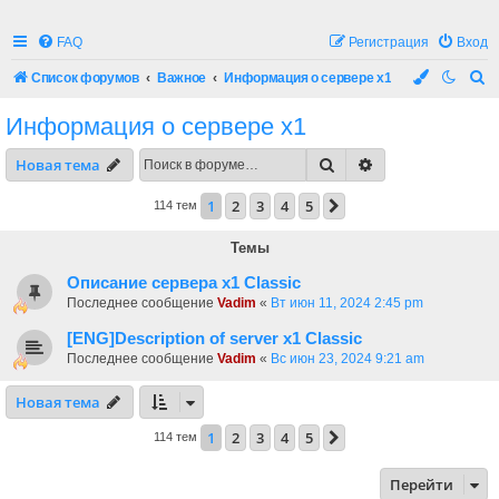
FAQ
Регистрация
Вход
П
Список форумов
Важное
Информация о сервере x1
о
Информация о сервере x1
и
Поиск
Расширенный по
Новая тема
с
к
1
2
3
4
5
След.
114 тем
Темы
Описание сервера х1 Classic
Последнее сообщение
Vadim
«
Вт июн 11, 2024 2:45 pm
[ENG]Description of server x1 Classic
Последнее сообщение
Vadim
«
Вс июн 23, 2024 9:21 am
Новая тема
1
2
3
4
5
След.
114 тем
Перейти