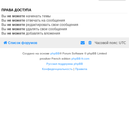
ПРАВА ДОСТУПА
Вы
не можете
начинать темы
Вы
не можете
отвечать на сообщения
Вы
не можете
редактировать свои сообщения
Вы
не можете
удалять свои сообщения
Вы
не можете
добавлять вложения
Список форумов
Часовой пояс:
UTC
Создано на основе
phpBB
® Forum Software © phpBB Limited
prosilver French edition
phpBB-fr.com
Русская поддержка phpBB
Конфиденциальность
|
Правила