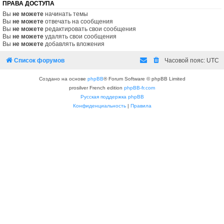
ПРАВА ДОСТУПА
Вы
не можете
начинать темы
Вы
не можете
отвечать на сообщения
Вы
не можете
редактировать свои сообщения
Вы
не можете
удалять свои сообщения
Вы
не можете
добавлять вложения
Список форумов
Часовой пояс:
UTC
Создано на основе
phpBB
® Forum Software © phpBB Limited
prosilver French edition
phpBB-fr.com
Русская поддержка phpBB
Конфиденциальность
|
Правила