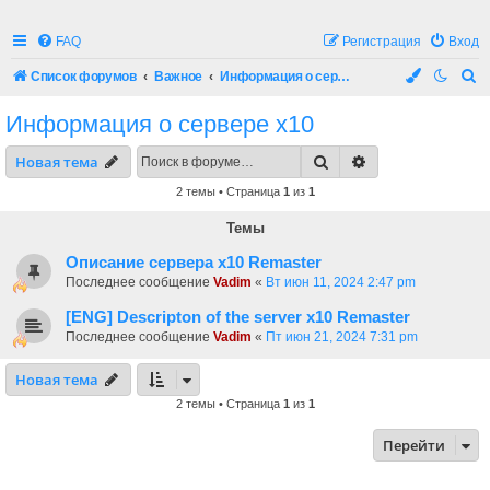
FAQ
Регистрация
Вход
П
Список форумов
Важное
Информация о сервере x10
о
Информация о сервере x10
и
Поиск
Расширенный по
Новая тема
с
к
2 темы • Страница
1
из
1
Темы
Описание сервера х10 Remaster
Последнее сообщение
Vadim
«
Вт июн 11, 2024 2:47 pm
[ENG] Descripton of the server x10 Remaster
Последнее сообщение
Vadim
«
Пт июн 21, 2024 7:31 pm
Новая тема
2 темы • Страница
1
из
1
Перейти