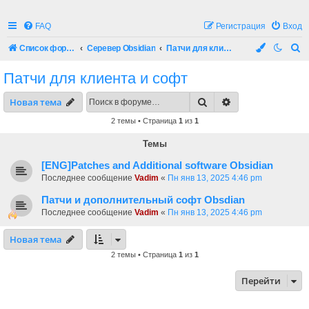
FAQ
Регистрация
Вход
П
Список форумов
Серевер Obsidian
Патчи для клиента и софт
о
Патчи для клиента и софт
и
Поиск
Расширенный по
Новая тема
с
к
2 темы • Страница
1
из
1
Темы
[ENG]Patches and Additional software Obsidian
Последнее сообщение
Vadim
«
Пн янв 13, 2025 4:46 pm
Патчи и дополнительный софт Obsdian
Последнее сообщение
Vadim
«
Пн янв 13, 2025 4:46 pm
Новая тема
2 темы • Страница
1
из
1
Перейти