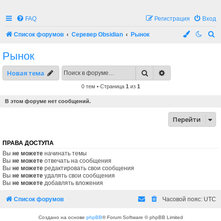
FAQ
Регистрация
Вход
П
Список форумов
Серевер Obsidian
Рынок
о
Рынок
и
Поиск
Расширенный по
Новая тема
с
к
0 тем • Страница
1
из
1
В этом форуме нет сообщений.
Перейти
ПРАВА ДОСТУПА
Вы
не можете
начинать темы
Вы
не можете
отвечать на сообщения
Вы
не можете
редактировать свои сообщения
Вы
не можете
удалять свои сообщения
Вы
не можете
добавлять вложения
Список форумов
Часовой пояс:
UTC
Создано на основе
phpBB
® Forum Software © phpBB Limited