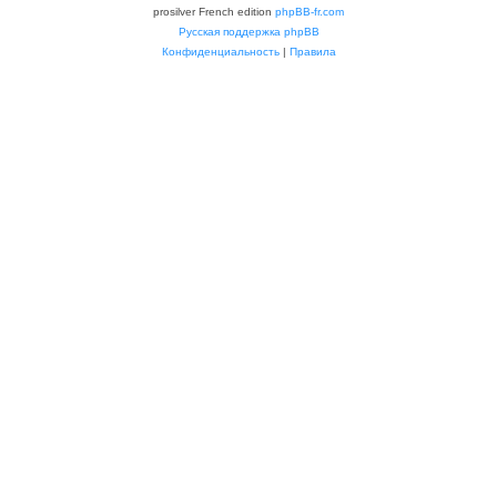
prosilver French edition
phpBB-fr.com
Русская поддержка phpBB
Конфиденциальность
|
Правила