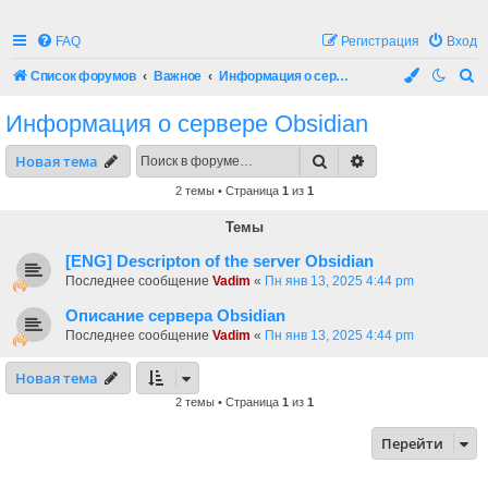
FAQ
Регистрация
Вход
П
Список форумов
Важное
Информация о сервере Obsidian
о
Информация о сервере Obsidian
и
Поиск
Расширенный по
Новая тема
с
к
2 темы • Страница
1
из
1
Темы
[ENG] Descripton of the server Obsidian
Последнее сообщение
Vadim
«
Пн янв 13, 2025 4:44 pm
Описание сервера Obsidian
Последнее сообщение
Vadim
«
Пн янв 13, 2025 4:44 pm
Новая тема
2 темы • Страница
1
из
1
Перейти