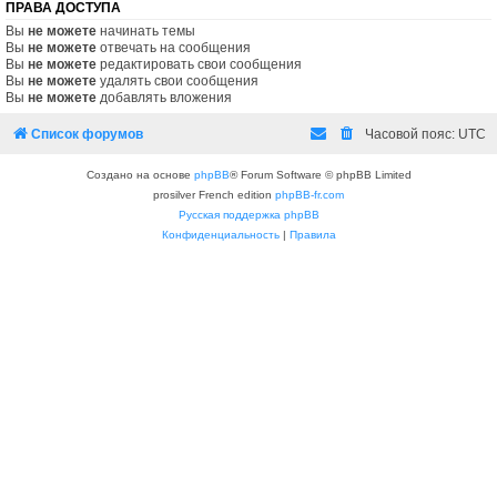
ПРАВА ДОСТУПА
Вы
не можете
начинать темы
Вы
не можете
отвечать на сообщения
Вы
не можете
редактировать свои сообщения
Вы
не можете
удалять свои сообщения
Вы
не можете
добавлять вложения
Список форумов
Часовой пояс:
UTC
Создано на основе
phpBB
® Forum Software © phpBB Limited
prosilver French edition
phpBB-fr.com
Русская поддержка phpBB
Конфиденциальность
|
Правила