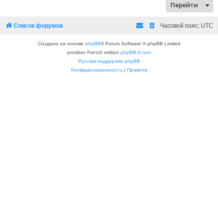
Перейти
Список форумов
Часовой пояс:
UTC
Создано на основе
phpBB
® Forum Software © phpBB Limited
prosilver French edition
phpBB-fr.com
Русская поддержка phpBB
Конфиденциальность
|
Правила