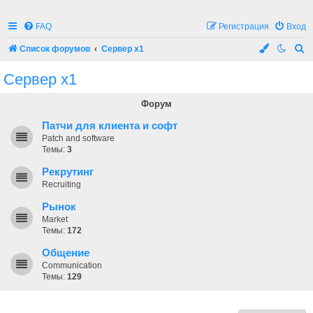
FAQ
Регистрация
Вход
П
Список форумов
Сервер x1
о
Сервер x1
и
с
Форум
к
Патчи для клиента и софт
Patch and software
Темы:
3
Рекрутинг
Recruiting
Рынок
Market
Темы:
172
Общение
Communication
Темы:
129