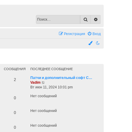
Поиск
Расширенный по
Регистрация
Вход
СООБЩЕНИЯ
ПОСЛЕДНЕЕ СООБЩЕНИЕ
Патчи и дополнительный софт C…
2
П
Vadim
е
Вт июн 11, 2024 10:01 pm
р
Нет сообщений
е
0
й
т
и
Нет сообщений
0
к
п
о
Нет сообщений
0
с