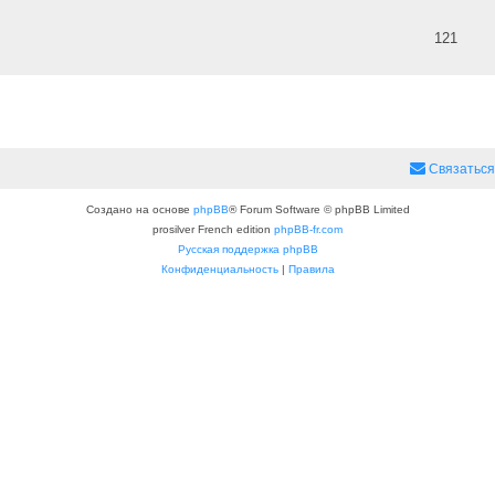
121
Связаться
Создано на основе
phpBB
® Forum Software © phpBB Limited
prosilver French edition
phpBB-fr.com
Русская поддержка phpBB
Конфиденциальность
|
Правила