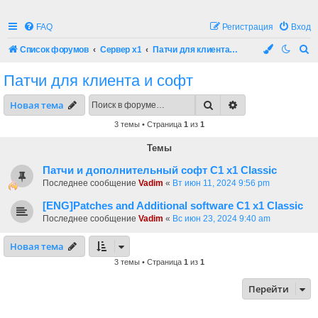
FAQ
Регистрация
Вход
П
Список форумов
Сервер x1
Патчи для клиента и софт
о
Патчи для клиента и софт
и
Поиск
Расширенный по
Новая тема
с
к
3 темы • Страница
1
из
1
Темы
Патчи и дополнительный софт C1 x1 Classic
Последнее сообщение
Vadim
«
Вт июн 11, 2024 9:56 pm
[ENG]Patches and Additional software C1 x1 Classic
Последнее сообщение
Vadim
«
Вс июн 23, 2024 9:40 am
Новая тема
3 темы • Страница
1
из
1
Перейти