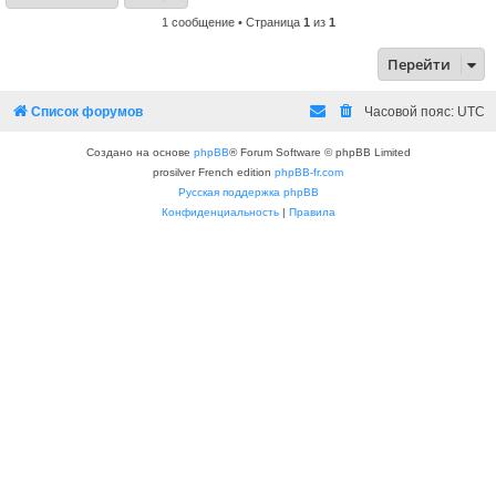
1 сообщение • Страница
1
из
1
Перейти
Список форумов
Часовой пояс:
UTC
Создано на основе
phpBB
® Forum Software © phpBB Limited
prosilver French edition
phpBB-fr.com
Русская поддержка phpBB
Конфиденциальность
|
Правила