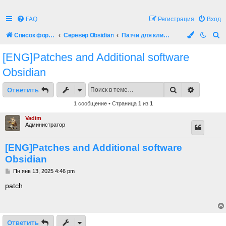
FAQ
Регистрация
Вход
П
Список форумов
Серевер Obsidian
Патчи для клиента и софт
о
[ENG]Patches and Additional software
и
Obsidian
с
к
Поиск
Расшире
Ответить
1 сообщение • Страница
1
из
1
Vadim
Администратор
[ENG]Patches and Additional software
Obsidian
С
Пн янв 13, 2025 4:46 pm
о
о
patch
б
щ
е
н
и
Ответить
е