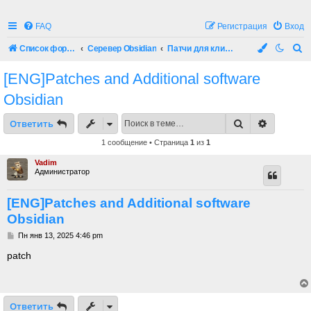
FAQ
Регистрация
Вход
П
Список форумов
Серевер Obsidian
Патчи для клиента и софт
о
[ENG]Patches and Additional software
и
Obsidian
с
к
Поиск
Расшире
Ответить
1 сообщение • Страница
1
из
1
Vadim
Администратор
[ENG]Patches and Additional software
Obsidian
С
Пн янв 13, 2025 4:46 pm
о
о
patch
б
щ
е
н
и
Ответить
е