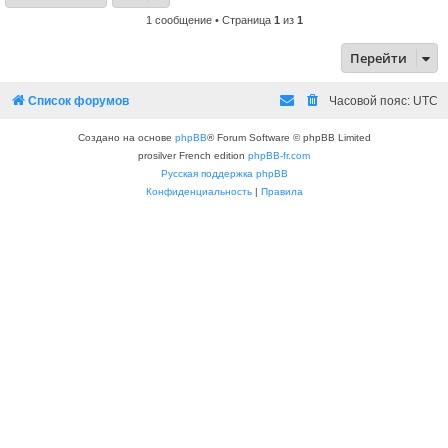
1 сообщение • Страница
1
из
1
Перейти
Список форумов
Часовой пояс:
UTC
Создано на основе
phpBB
® Forum Software © phpBB Limited
prosilver French edition
phpBB-fr.com
Русская поддержка phpBB
Конфиденциальность
|
Правила