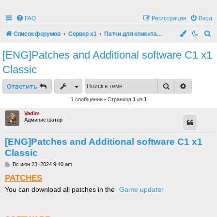
FAQ
Регистрация
Вход
П
Список форумов
Сервер x1
Патчи для клиента и софт
о
[ENG]Patches and Additional software C1 x1
и
Classic
с
к
Поиск
Расшире
Ответить
1 сообщение • Страница
1
из
1
Vadim
Администратор
[ENG]Patches and Additional software C1 x1
Classic
С
Вс июн 23, 2024 9:40 am
о
PATCHES
о
б
You can download all patches in the
Game updater
щ
е
н
и
е