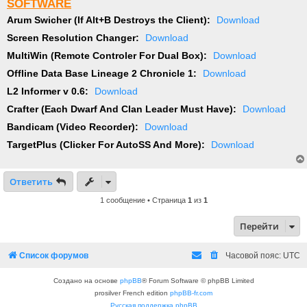
SOFTWARE
Arum Swicher (If Alt+B Destroys the Client):
Download
Screen Resolution Changer:
Download
MultiWin (Remote Controler For Dual Box):
Download
Offline Data Base Lineage 2 Chronicle 1:
Download
L2 Informer v 0.6:
Download
Crafter (Each Dwarf And Clan Leader Must Have):
Download
Bandicam (Video Recorder):
Download
TargetPlus (Clicker For AutoSS And More):
Download
Ответить
1 сообщение • Страница
1
из
1
Перейти
Список форумов
Часовой пояс:
UTC
Создано на основе
phpBB
® Forum Software © phpBB Limited
prosilver French edition
phpBB-fr.com
Русская поддержка phpBB